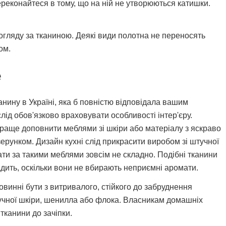
ереконайтеся в тому, що на ній не утворюються катишки.
огляду за тканиною. Деякі види полотна не переносять
бом.
е
анину в Україні, яка б повністю відповідала вашим
лід обов'язково враховувати особливості інтер'єру.
раще доповнити меблями зі шкіри або матеріалу з яскраво
ерунком. Дизайн кухні слід прикрасити виробом зі штучної
ати за такими меблями зовсім не складно. Подібні тканини
адить, оскільки вони не вбирають неприємні аромати.
овинні бути з витривалого, стійкого до забруднення
учної шкіри, шенилла або флока. Власникам домашніх
тканини до зачіпки.