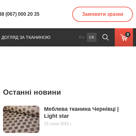
38 (067) 000 20 35
Замовити зразки
0
ДОГЛЯД ЗА ТКАНИНОЮ
RU
UK
Останні новини
Меблева тканина Чернівці |
Light star
23 січня 2015 г.