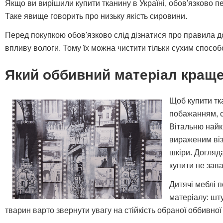
Якщо ви вирішили купити тканину в Україні, обов'язково п
Таке явище говорить про низьку якість сировини.
Перед покупкою обов'язково слід дізнатися про правила д
впливу вологи. Тому їх можна чистити тільки сухим спосо
Який оббивний матеріал кращ
Щоб купити тк
побажанням, с
Вітальню найк
вираженим віз
шкіри. Догляд
купити не зав
Дитячі меблі п
матеріалу: шт
тварин варто звернути увагу на стійкість обраної оббивної 