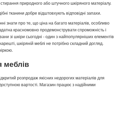
 стирання природного або штучного шкіряного матеріалу.
подібні тканини добре відштовхують відповідні запахи.
ні знати про те, що ціна на багато матеріалів, особливо
я здатна красномовно продемонструвати спроможність і
вани зі шкіри сьогодні - один з найпопулярніших елементів
 нарешті, шкіряній меблі не потрібно складний догляд.
чіркою.
я меблів
 відкритий розпродаж якісних недорогих матеріалів для
а доступною вартості. Магазин працює з надійними