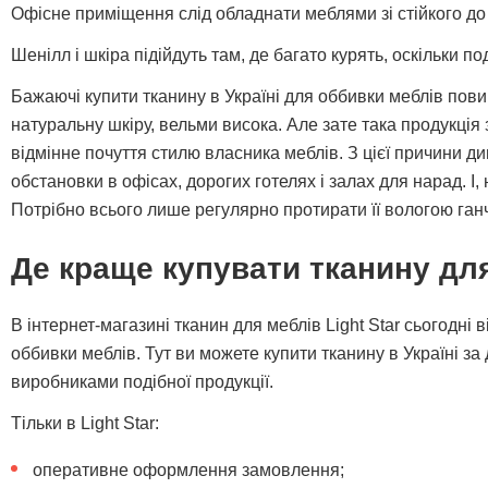
Офісне приміщення слід обладнати меблями зі стійкого до
Шенілл і шкіра підійдуть там, де багато курять, оскільки 
Бажаючі купити тканину в Україні для оббивки меблів повин
натуральну шкіру, вельми висока. Але зате така продукці
відмінне почуття стилю власника меблів. З цієї причини ди
обстановки в офісах, дорогих готелях і залах для нарад. І,
Потрібно всього лише регулярно протирати її вологою ган
Де краще купувати тканину дл
В інтернет-магазині тканин для меблів Light Star сьогодні
оббивки меблів. Тут ви можете купити тканину в Україні з
виробниками подібної продукції.
Тільки в Light Star:
оперативне оформлення замовлення;