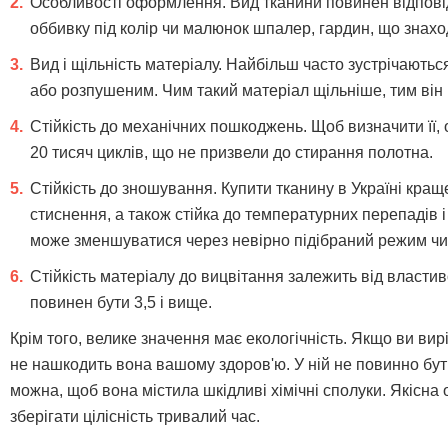
Особливості оформлення. Вид тканини повинен відпові
оббивку під колір чи малюнок шпалер, гардин, що знахо
Вид і щільність матеріалу. Найбільш часто зустрічают
або розпушеним. Чим такий матеріал щільніше, тим він 
Стійкість до механічних пошкоджень. Щоб визначити її,
20 тисяч циклів, що не призвели до стирання полотна.
Стійкість до зношування. Купити тканину в Україні кращ
стиснення, а також стійка до температурних перепадів 
може зменшуватися через невірно підібраний режим чищ
Стійкість матеріалу до вицвітання залежить від власти
повинен бути 3,5 і вище.
Крім того, велике значення має екологічність. Якщо ви вирі
не нашкодить вона вашому здоров'ю. У ній не повинно бути 
можна, щоб вона містила шкідливі хімічні сполуки. Якісна
зберігати цілісність тривалий час.