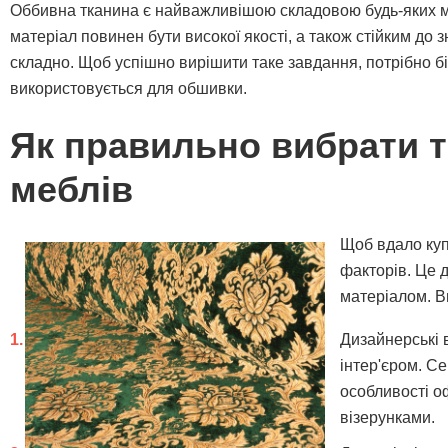
Оббивна тканина є найважливішою складовою будь-яких м'я
матеріал повинен бути високої якості, а також стійким до з
складно. Щоб успішно вирішити таке завдання, потрібно бі
використовується для обшивки.
Як правильно вибрати т
меблів
Щоб вдало куп
факторів. Це 
матеріалом. Ви
Дизайнерські 
інтер'єром. Се
особливості о
візерунками.