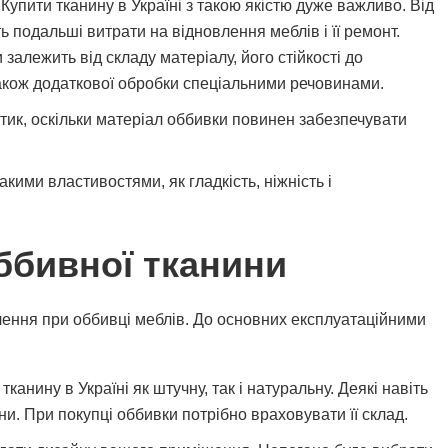
 Купити тканину в Україні з такою якістю дуже важливо. Від
ь подальші витрати на відновлення меблів і її ремонт.
 залежить від складу матеріалу, його стійкості до
акож додаткової обробки спеціальними речовинами.
отик, оскільки матеріал оббивки повинен забезпечувати
акими властивостями, як гладкість, ніжність і
оббивної тканини
чення при оббивці меблів. До основних експлуатаційними
канину в Україні як штучну, так і натуральну. Деякі навіть
. При покупці оббивки потрібно враховувати її склад.