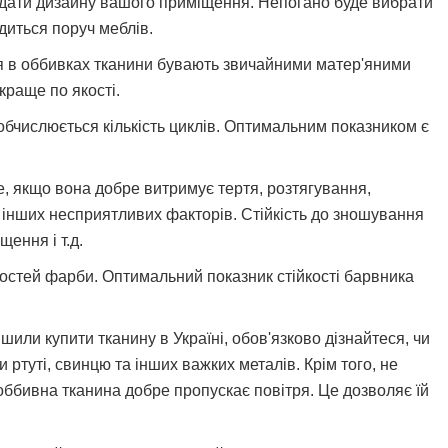
дати дизайну вашого приміщення. Непогано буде вибрати
диться поруч меблів.
ься в оббивках тканини бувають звичайними матер'яними
краще по якості.
 обчислюється кількість циклів. Оптимальним показником є
е, якщо вона добре витримує тертя, розтягування,
і інших несприятливих факторів. Стійкість до зношування
ення і т.д.
востей фарби. Оптимальний показник стійкості барвника
шили купити тканину в Україні, обов'язково дізнайтеся, чи
ртуті, свинцю та інших важких металів. Крім того, не
 оббивна тканина добре пропускає повітря. Це дозволяє їй