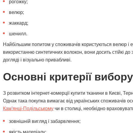
рогожку;
велюр;
жаккард;
шенилл.
Найбільшим попитом у споживачів користуються велюр і е
використанню синтетичних волокон, вони досить стійкі до 
догляді і візуально привабливі.
Основні критерії вибор
З розвитком інтернет-комерції купити тканини в Києві, Т
Однак така покупка вимагає від українських споживачів ос
Кам'янці-Подільському
чи в столиці, необхідно враховувати
зовнішній вигляд і забарвлення;
якість матеріалу;