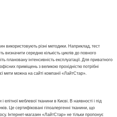
н використовують різні методики. Наприклад, тест
ь визначити середню кількість циклів до повного
ніть плановану інтенсивність експлуатації. Для приватного
я офісних приміщень з великою прохідністю потрібні
ієї мети можна на сайті компанії «ЛайтСтар».
 елітної меблевої тканини в Києві. В наявності і під
ків. Це сертифіковані гіпоалергенні тканини, що
носу. Інтернет-магазин «ЛайтСтар» не тільки пропонує