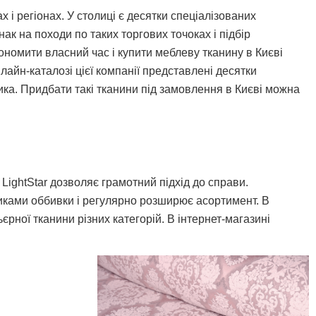
х і регіонах. У столиці є десятки спеціалізованих
ак на походи по таких торгових точоках і підбір
ономити власний час і купити меблеву тканину в Києві
йн-каталозі цієї компанії представлені десятки
ика. Придбати такі тканини під замовлення в Києві можна
ї LightStar дозволяє грамотний підхід до справи.
иками оббивки і регулярно розширює асортимент. В
ьєрної тканини різних категорій. В інтернет-магазині