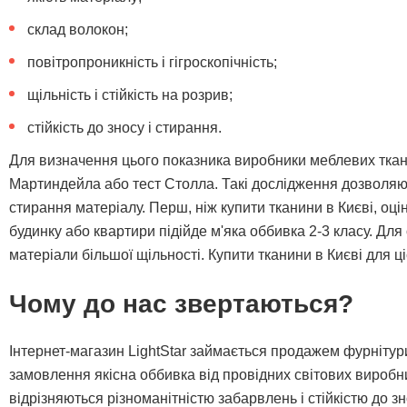
склад волокон;
повітропроникність і гігроскопічність;
щільність і стійкість на розрив;
стійкість до зносу і стирання.
Для визначення цього показника виробники меблевих ткани
Мартиндейла або тест Столла. Такі дослідження дозволяют
стирання матеріалу. Перш, ніж купити тканини в Києві, оці
будинку або квартири підійде м'яка оббивка 2-3 класу. Дл
матеріали більшої щільності. Купити тканини в Києві для ц
Чому до нас звертаються?
Інтернет-магазин LightStar займається продажем фурнітури і
замовлення якісна оббивка від провідних світових виробни
відрізняються різноманітністю забарвлень і стійкістю до з