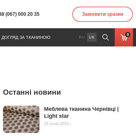
38 (067) 000 20 35
Замовити зразки
0
ДОГЛЯД ЗА ТКАНИНОЮ
RU
UK
Останні новини
Меблева тканина Чернівці |
Light star
23 січня 2015 г.