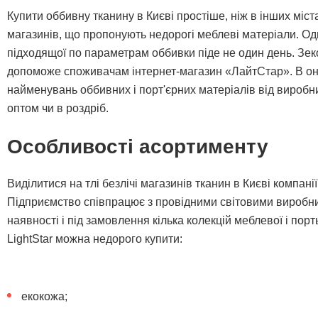
Купити оббивну тканину в Києві простіше, ніж в інших міста
магазинів, що пропонують недорогі меблеві матеріали. Одн
підходящої по параметрам оббивки піде не один день. Зек
допоможе споживачам інтернет-магазин «ЛайтСтар». В онла
найменувань оббивних і порт'єрних матеріалів від виробн
оптом чи в роздріб.
Особливості асортименту
Виділитися на тлі безлічі магазинів тканин в Києві компані
Підприємство співпрацює з провідними світовими виробн
наявності і під замовлення кілька колекцій меблевої і порт
LightStar можна недорого купити:
екокожа;