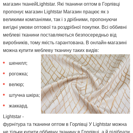
магазин тканейLightstar. Які тканини оптом в Горлівці
пропонує магазин Lightstar Магазин працює як з
великими компаніями, так і з дрібними, пропонуючи
вигідні умови оптової та роздрібної покупки. Всі оббивні
меблеві тканини поставляються безпосередньо від
виробників, тому якість гарантована. В онлайн-магазині
можна купити меблеву тканину таких видів:
шенилл;
рогожка;
велюр;
штучна шкіра;
жаккард.
Lightstar -
фурнітура та тканини оптом в Горлівці У Lightstar можна
не тільки купити оббивну тканину в Горлівці, а й підібрати