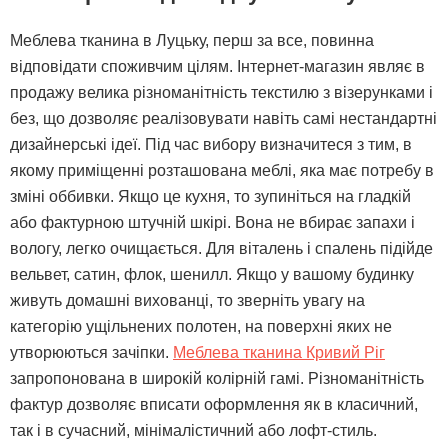
Меблева тканина в Луцьку, перш за все, повинна
відповідати споживчим цілям. Інтернет-магазин являє в
продажу велика різноманітність текстилю з візерунками і
без, що дозволяє реалізовувати навіть самі нестандартні
дизайнерські ідеї. Під час вибору визначитеся з тим, в
якому приміщенні розташована меблі, яка має потребу в
зміні оббивки. Якщо це кухня, то зупиніться на гладкій
або фактурною штучній шкірі. Вона не вбирає запахи і
вологу, легко очищається. Для віталень і спалень підійде
вельвет, сатин, флок, шенилл. Якщо у вашому будинку
живуть домашні вихованці, то зверніть увагу на
категорію ущільнених полотен, на поверхні яких не
утворюються зачіпки.
Меблева тканина Кривий Ріг
запропонована в широкій колірній гамі. Різноманітність
фактур дозволяє вписати оформлення як в класичний,
так і в сучасний, мінімалістичний або лофт-стиль.