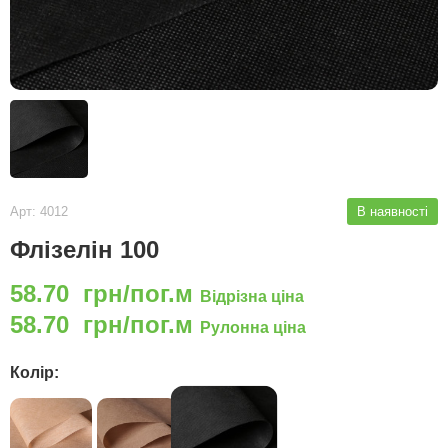
Арт: 4012
В наявності
Флізелін 100
58.70 грн/пог.м
Відрізна ціна
58.70 грн/пог.м
Рулонна ціна
Колір: