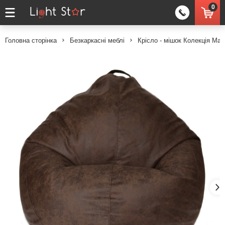
0
Головна сторінка
Безкаркасні меблі
Крісло - мішок Колекція Ма