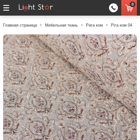
0
Главная страница
Мебельная ткань
Рига ком
Ріга ком 04