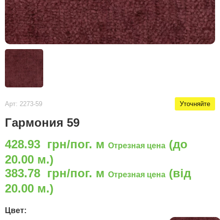
Арт: 2273-59
Уточняйте
Гармония 59
428.93 грн/пог. м
(до
Отрезная цена
20.00 м.)
383.78 грн/пог. м
(від
Отрезная цена
20.00 м.)
Цвет: